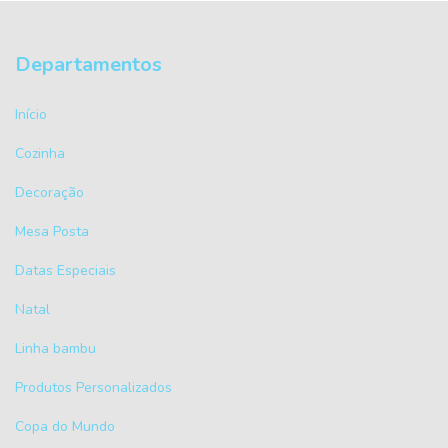
Departamentos
Início
Cozinha
Decoração
Mesa Posta
Datas Especiais
Natal
Linha bambu
Produtos Personalizados
Copa do Mundo