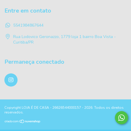
Entre em contato
5541984867644
Rua Lodovico Geronazzo, 1779 loja 1 bairro Boa Vista -
Curitiba/PR
Permaneça conectado
Copyright LOJA É DE CASA - 26626544000157 - 2026. Todos os direitos
reservados.