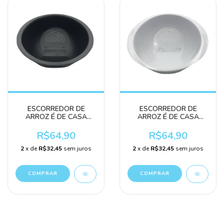
ESCORREDOR DE
ESCORREDOR DE
ARROZ É DE CASA
ARROZ É DE CASA
PRETO FOSCO
BRANCO
R$64,90
R$64,90
2
x de
R$32,45
sem juros
2
x de
R$32,45
sem juros