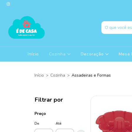
Início
Cozinha
Decoração
Mesa 
Início
>
Cozinha
>
Assadeiras e Formas
Filtrar por
Preço
De
Até