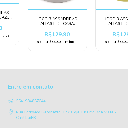
IRAS
A AZUL
JOGO 3 ASSADEIRAS
JOGO 3 AS
ALTAS É DE CASA
ALTAS É 
0
BRANCO
AMAR
R$129,90
R$12
 juros
3
x de
R$43,30
sem juros
3
x de
R$43,3
Entre em contato
5541984867644
Rua Lodovico Geronazzo, 1779 loja 1 bairro Boa Vista -
Curitiba/PR