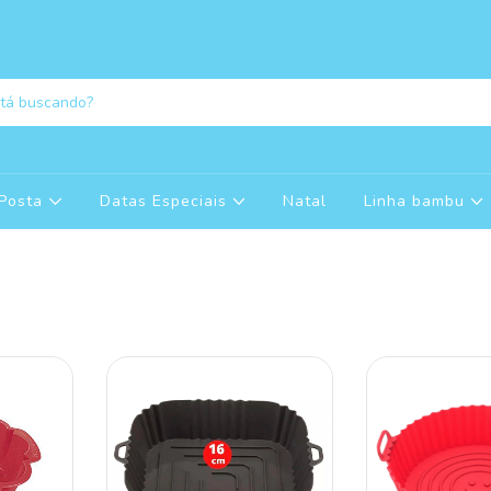
Posta
Datas Especiais
Natal
Linha bambu