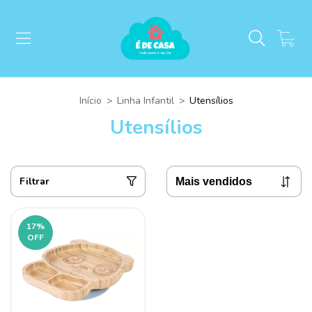
0
Início
>
Linha Infantil
>
Utensílios
Utensílios
Filtrar
17
%
OFF